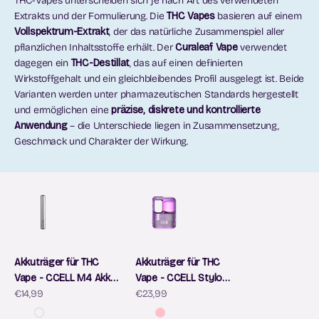
THC-Vapes unterscheiden sich je nach Art des verwendeten
Extrakts und der Formulierung. Die
THC Vapes
basieren auf einem
Vollspektrum-Extrakt
, der das natürliche Zusammenspiel aller
pflanzlichen Inhaltsstoffe erhält. Der
Curaleaf Vape
verwendet
dagegen ein
THC-Destillat
, das auf einen definierten
Wirkstoffgehalt und ein gleichbleibendes Profil ausgelegt ist. Beide
Varianten werden unter pharmazeutischen Standards hergestellt
und ermöglichen eine
präzise, diskrete und kontrollierte
Anwendung
– die Unterschiede liegen in Zusammensetzung,
Geschmack und Charakter der Wirkung.
Akkuträger für THC
Akkuträger für THC
Vape - CCELL M4 Akku
Vape - CCELL Stylo
Angebot
Angebot
– 290mAh mit USB-C
€14,99
Akku – 500mAh mit
€23,99
USB-C