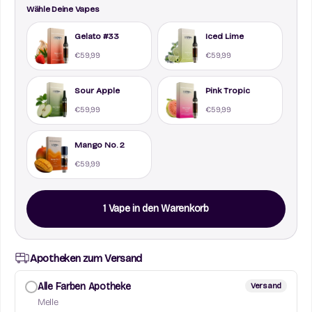
Wähle Deine Vapes
Gelato #33
Iced Lime
€59,99
€59,99
Sour Apple
Pink Tropic
€59,99
€59,99
Mango No. 2
€59,99
1 Vape in den Warenkorb
Apotheken zum Versand
Alle Farben Apotheke
Versand
Melle