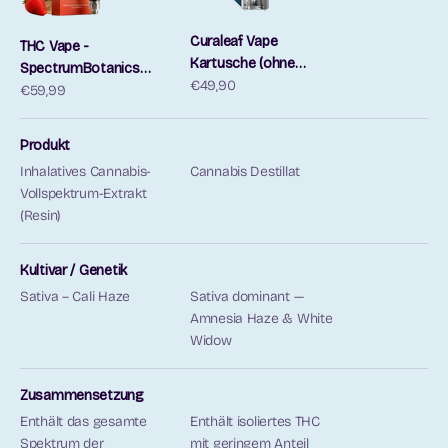
Curaleaf Vape
THC Vape -
Kartusche (ohne
SpectrumBotanics
Angebot
Medical Grade Inhaler)
€49,90
Angebot
Gelato #33 (Ohne
€59,99
Akkuträger) 0.5mL
Produkt
Inhalatives Cannabis-
Cannabis Destillat
Vollspektrum-Extrakt
(Resin)
Kultivar / Genetik
Sativa – Cali Haze
Sativa dominant —
Amnesia Haze & White
Widow
Zusammensetzung
Enthält das gesamte
Enthält isoliertes THC
Spektrum der
mit geringem Anteil