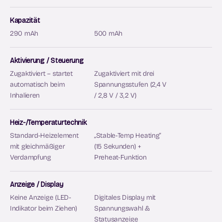
Silber
Schwarz
Weiß
Schwarz
Blau
Pink
Gelb
Kapazität
290 mAh
500 mAh
Aktivierung / Steuerung
Zugaktiviert – startet
Zugaktiviert mit drei
automatisch beim
Spannungsstufen (2,4 V
Inhalieren
/ 2,8 V / 3,2 V)
Heiz-/Temperaturtechnik
Standard-Heizelement
„Stable-Temp Heating“
mit gleichmäßiger
(15 Sekunden) +
Verdampfung
Preheat-Funktion
Anzeige / Display
Keine Anzeige (LED-
Digitales Display mit
Indikator beim Ziehen)
Spannungswahl &
Statusanzeige