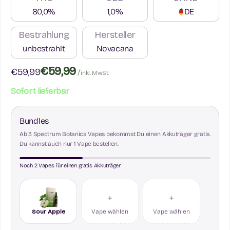
80,0%
1,0%
DE
Bestrahlung
Hersteller
unbestrahlt
Novacana
€59,99
Angebot
€59,99
/
inkl. MwSt.
Sofort lieferbar
Bundles
Ab 3 Spectrum Botanics Vapes bekommst Du einen Akkuträger gratis.
Du kannst auch nur 1 Vape bestellen.
Noch 2 Vapes für einen gratis Akkuträger
+
+
Sour Apple
Vape wählen
Vape wählen