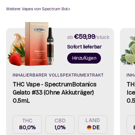
€59,99
ab
/stück
Sofort lieferbar
Hinzufügen
INHALIERBARER VOLLSPEKTRUMEXTRAKT
INH
THC Vape - SpectrumBotanics
TH
Gelato #33 (Ohne Akkuträger)
Ic
0.5mL
0.
LAND
THC
CBD
80,0%
1,0%
DE