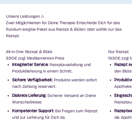
Zwei Möglichkeiten für Deine Therapie: Entscheide Dich für das
Rundum-sorglos-Paket aus Rezept & Blüten oder wähle nur das
Rezept.
All-in-One: Rezept & Blüte
Nur Rezept
9.90€ zzgl. Medikamenten-Preis
19.90€ zzgl.
Integrierter Service:
Rezeptausstellung und
Rezept se
Produktlieferung in einem Schritt.
den Blüte
Sichere Verfügbarkeit:
Produkte werden sofort
Produktve
nach Zahlung reserviert.
Apotheke 
Diskrete Lieferung:
Sicherer Versand an Deine
Eingesch
Wunschadresse.
Rezeptaus
Kompetenter Support:
Bei Fragen zum Rezept
Rezeptwe
und zur Lieferung für Dich da.
die Apoth