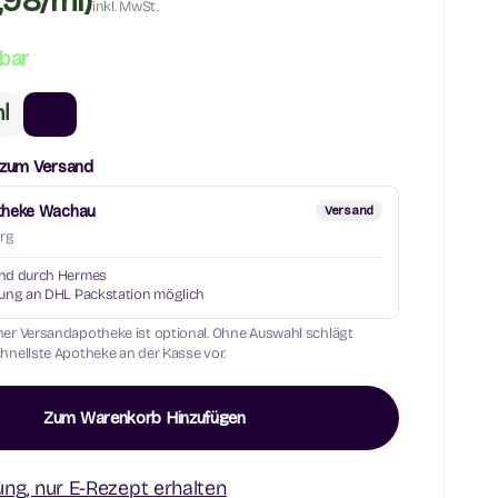
,98/ml)
inkl. MwSt.
rbar
l
zum Versand
theke Wachau
Versand
rg
nd durch Hermes
rung an DHL Packstation möglich
ner Versandapotheke ist optional. Ohne Auswahl schlägt
chnellste Apotheke an der Kasse vor.
Zum Warenkorb Hinzufügen
ung, nur E-Rezept erhalten