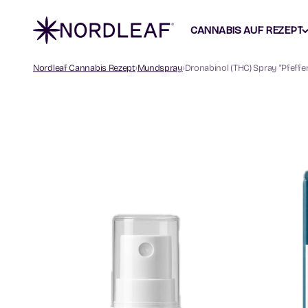
Zum Inhalt springen
Nordleaf
CANNABIS AUF REZEPT
Nordleaf Cannabis Rezept
Mundspray
Dronabinol (THC) Spray "Pfeff