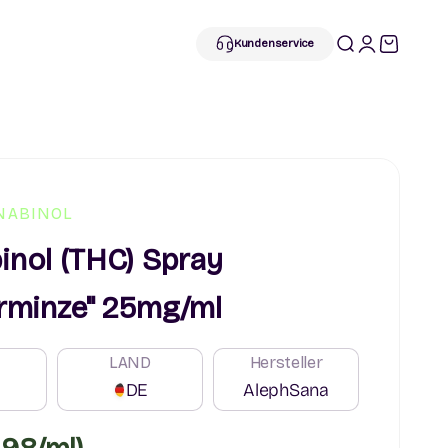
Suche öffnen
Kundenkontos
Warenkorb
Kundenservice
NABINOL
inol (THC) Spray
erminze" 25mg/ml
LAND
Hersteller
DE
AlephSana