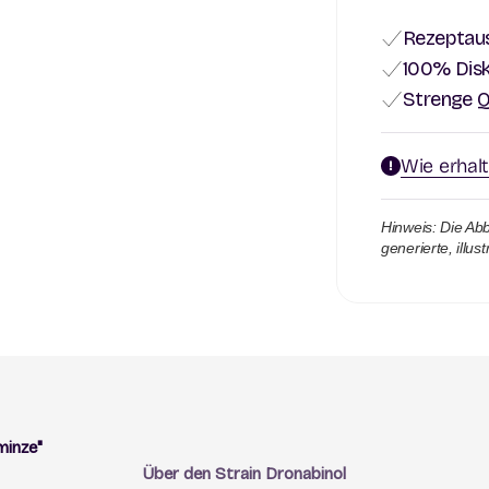
Rezeptaus
100% Disk
Strenge Q
Wie erhal
Hinweis: Die Abb
generierte, illus
minze"
Über den Strain Dronabinol