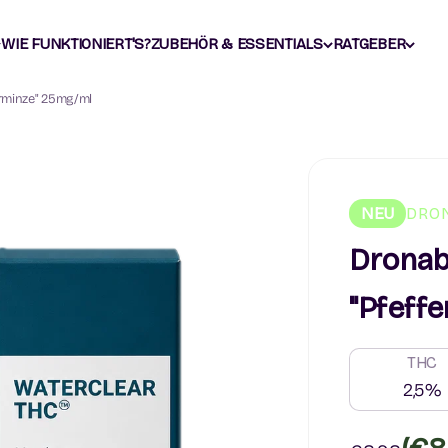
WIE FUNKTIONIERT'S?
ZUBEHÖR & ESSENTIALS
RATGEBER
erminze" 25mg/ml
NEU
DRO
Dronab
"Pfeff
THC
2,5%