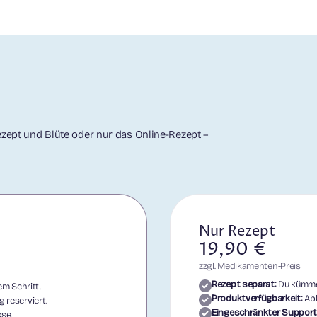
zept und Blüte oder nur das Online-Rezept –
Nur Rezept
19,90 €
zzgl. Medikamenten-Preis
Rezept separat:
Du kümmer
m Schritt.
Produktverfügbarkeit:
Abh
 reserviert.
Eingeschränkter Support
se.